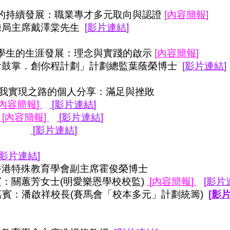
的持續發展：職業專才多元取向與認證
[
內容簡報
]
局主席戴澤棠先生
[
影片連結
]
學生的生涯發展：理念與實踐的啟示
[
內容簡報
]
鼓掌．創你程計劃」計劃總監葉蔭榮博士
[
影片連結
]
我實現之路的個人分享：滿足與挫敗
內容簡報
]
[
影片連結
]
[
內容簡報
]
[
影片連結
]
啓亮
[
影片連結
]
影片連結
]
港特殊教育學會副主席霍俊榮博士
：關蕙芳女士
(
明愛樂恩學校校監
)
[
內容簡報
]
[
影片
嘉賓：潘啟祥校長
(
賽馬會「校本多元」計劃統籌
)
[影