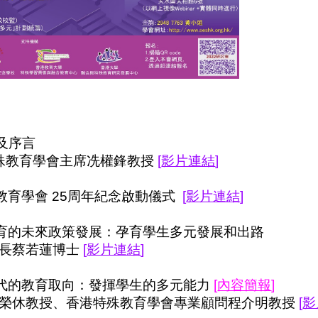
及序言
殊教育學會主席冼權鋒教授
[
影片連結
]
教育學會
25
周年紀念啟動儀式
[
影片連結
]
育的未來政策發展：孕育學生多元發展和出路
長蔡若蓮博士
[
影片連結
]
代的教育取向：發揮學生的多元能力
[
內容簡報
]
榮休教授、香港特殊教育學會專業顧問程介明教授
[
影