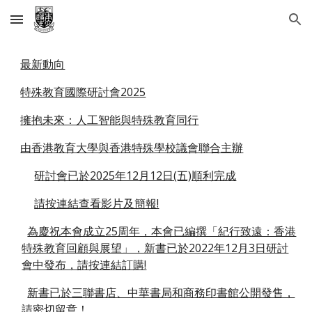
Skip to main content
Skip to navigation
最新動向
特殊教育國際研討會2025
擁抱未來：人工智能與特殊教育同行
由香港教育大學與香港特殊學校議會聯合主辦
研討會已於2025年12月12日(五)順利完成
請按連結查看影片及簡報!
為慶祝本會成立25周年，本會已編撰「紀行致遠：香港
特殊教育回顧與展望」，新書已於2022年12月3日研討
會中發布，請按連結訂購!
新書已於三聯書店、中華書局和商務印書館公開發售，
請密切留意！