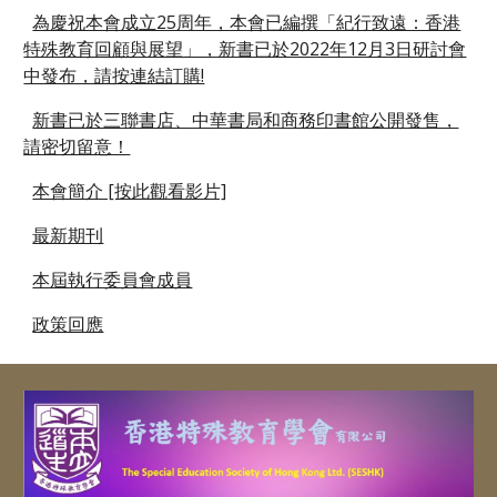
為慶祝本會成立25周年，本會已編撰「紀行致遠：香港
特殊教育回顧與展望」，新書已於2022年12月3日研討會
中發布，請按連結訂購!
新書已於三聯書店、中華書局和商務印書館公開發售，
請密切留意！
本會簡介 [按此觀看影片]
最新期刊
本屆執行委員會成員
政策回應